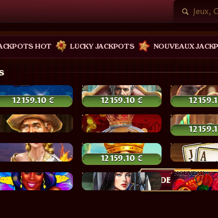
Jeux, 
ACKPOTS HOT
LUCKY JACKPOTS
NOUVEAUX JACK
s
12 159.10 €
12 159.10 €
12 159.
12 159.
12 159.10 €
NOUVEAU
PLUS DE JEUX