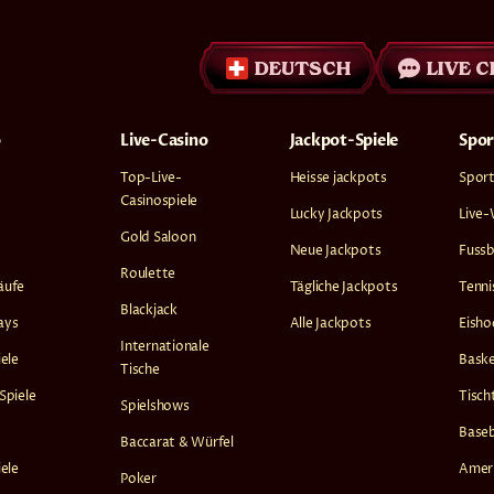
DEUTSCH
LIVE 
o
Live-Casino
Jackpot-Spiele
Spor
Top-Live-
Heisse jackpots
Spor
Casinospiele
Lucky Jackpots
Live
Gold Saloon
Neue Jackpots
Fussb
Roulette
äufe
Tägliche Jackpots
Tenni
Blackjack
ays
Alle Jackpots
Eisho
Internationale
iele
Baske
Tische
Spiele
Tisch
Spielshows
Baseb
Baccarat & Würfel
iele
Ameri
Poker