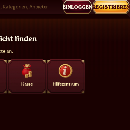
e, Kategorien, Anbieter
EINLOGGEN
REGISTRIEREN
icht finden
tte an.
Kasse
Hilfezentrum