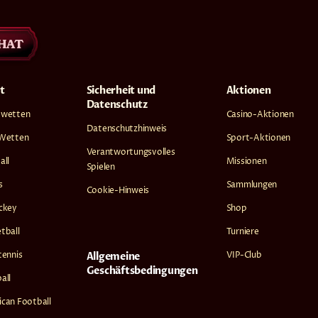
CHAT
t
Sicherheit und
Aktionen
Datenschutz
twetten
Casino-Aktionen
Datenschutzhinweis
-Wetten
Sport-Aktionen
Verantwortungsvolles
all
Missionen
Spielen
s
Sammlungen
Cookie-Hinweis
ckey
Shop
tball
Turniere
tennis
VIP-Club
Allgemeine
Geschäftsbedingungen
all
can Football