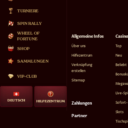
TURNIERE
SPIN RALLY
WHEEL OF
Allgemeine Infos
Casin
FORTUNE
Über uns
Top
SHOP
Hilfezentrum
Neu
SAMMLUNGEN
Verknüpfung
Beliebt
erstellen
Bonusk
VIP-CLUB
Sitemap
Megaw
Live-Sp
DEUTSCH
HILFEZENTRUM
Sofort-
Zahlungen
Slots
Partner
Tischsp