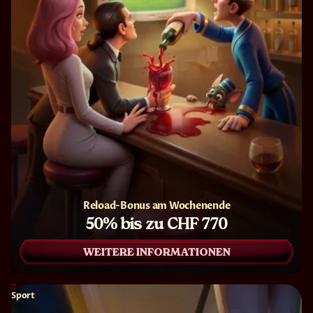
Reload-Bonus am Wochenende
50% bis zu CHF 770
WEITERE INFORMATIONEN
Sport