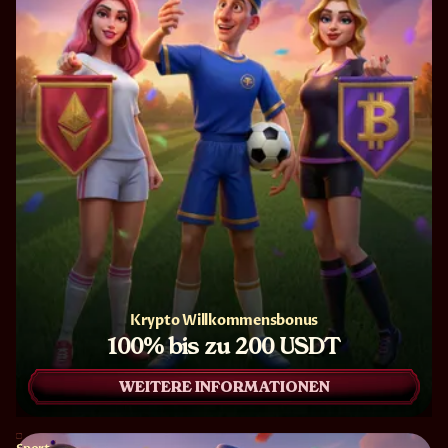
Krypto Willkommensbonus
100% bis zu 200 USDT
WEITERE INFORMATIONEN