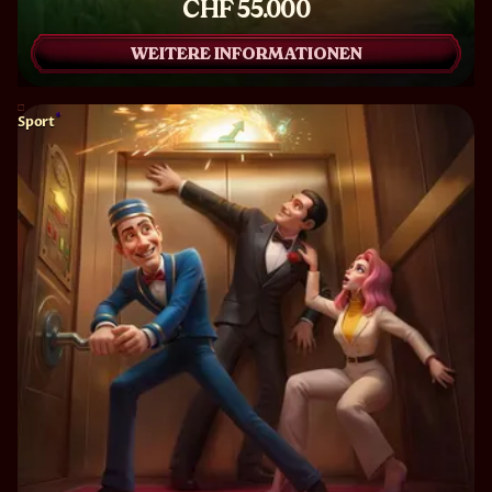
CHF 55.000
WEITERE INFORMATIONEN
Sport