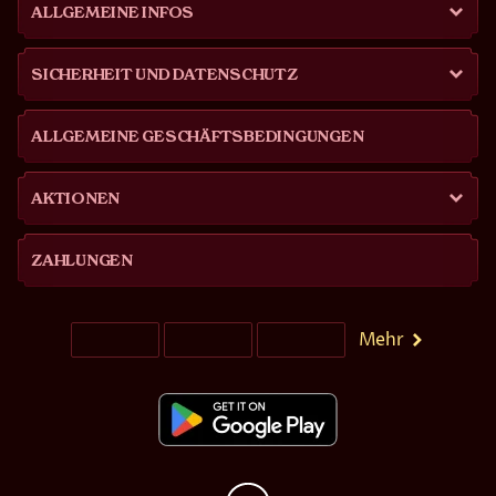
ALLGEMEINE INFOS
SICHERHEIT UND DATENSCHUTZ
ALLGEMEINE GESCHÄFTSBEDINGUNGEN
AKTIONEN
ZAHLUNGEN
Mehr