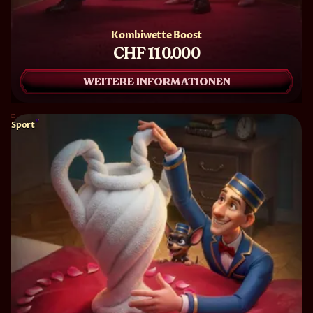
Kombiwette Boost
CHF 110.000
WEITERE INFORMATIONEN
Sport