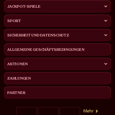
JACKPOT-SPIELE
SPORT
SICHERHEIT UND DATENSCHUTZ
ALLGEMEINE GESCHÄFTSBEDINGUNGEN
AKTIONEN
ZAHLUNGEN
PARTNER
Mehr