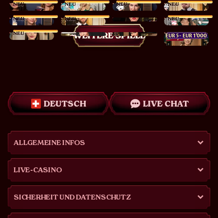
NEU
NEU
NEU
NEU
NEU
NEU
NEU
NEU
WEITERE SPIELE
EUR 5
 - EUR 1’000 
7 / 7
DEUTSCH
LIVE CHAT
ALLGEMEINE INFOS
LIVE-CASINO
SICHERHEIT UND DATENSCHUTZ