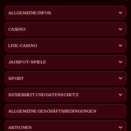
ALLGEMEINE INFOS
CASINO
LIVE-CASINO
JACKPOT-SPIELE
SPORT
SICHERHEIT UND DATENSCHUTZ
ALLGEMEINE GESCHÄFTSBEDINGUNGEN
AKTIONEN