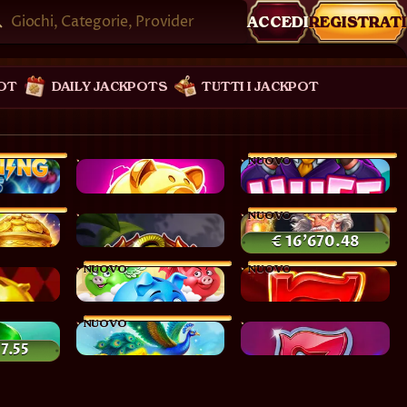
Giochi, Categorie, Provider
ACCEDI
REGISTRATI
POT
DAILY JACKPOTS
TUTTI I JACKPOT
NUOVO
NUOVO
€ 16’670.48
NUOVO
NUOVO
NUOVO
7.55