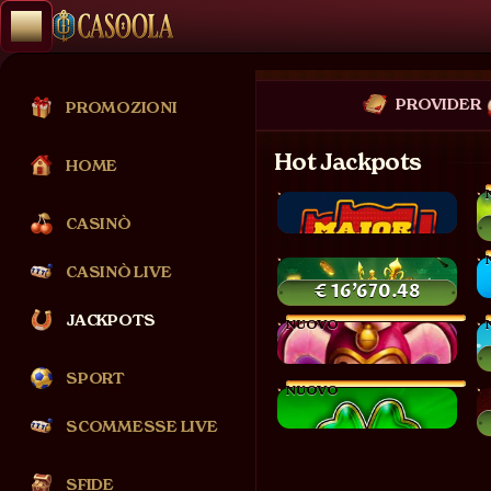
PROVIDER
PROMOZIONI
Hot Jackpots
HOME
CASINÒ
CASINÒ LIVE
€ 16’670.48
JACKPOTS
NUOVO
SPORT
NUOVO
SCOMMESSE LIVE
SFIDE