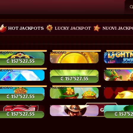
HOT JACKPOTS
LUCKY JACKPOT
NUOVI JACK
NUOVO
NUOVO
NUOVO
€ 157’527.55
NUOVO
NUOVO
€ 157’527.55
NUOVO
NUOVO
€ 157’527.55
ALTRI GIOCHI
€ 157’527.55
€ 157’52