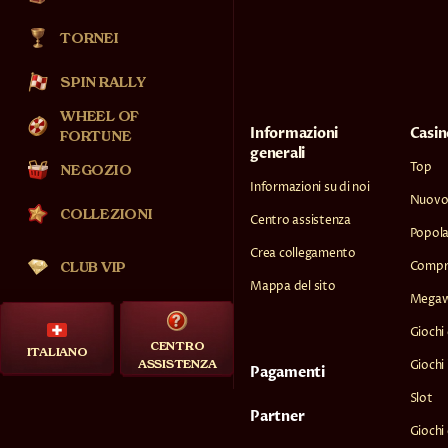
TORNEI
SPIN RALLY
WHEEL OF
Informazioni
Casin
FORTUNE
generali
Top
NEGOZIO
Informazioni su di noi
Nuov
COLLEZIONI
Centro assistenza
Popola
Crea collegamento
CLUB VIP
Compr
Mappa del sito
Megaw
Giochi 
CENTRO
ITALIANO
ASSISTENZA
Giochi
Pagamenti
Slot
Partner
Giochi