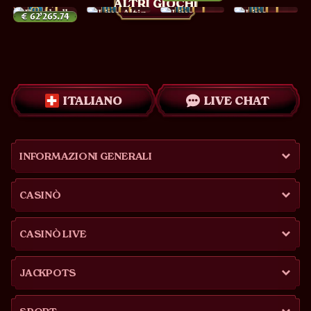
ALTRI GIOCHI
€ 62’265.74
ITALIANO
LIVE CHAT
INFORMAZIONI GENERALI
CASINÒ
CASINÒ LIVE
JACKPOTS