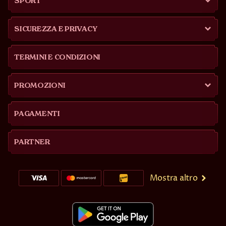
SPORT
SICUREZZA E PRIVACY
TERMINI E CONDIZIONI
PROMOZIONI
PAGAMENTI
PARTNER
Mostra altro