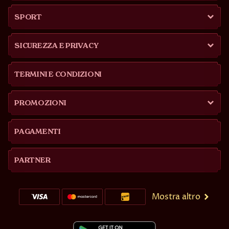
SPORT
SICUREZZA E PRIVACY
TERMINI E CONDIZIONI
PROMOZIONI
PAGAMENTI
PARTNER
Mostra altro