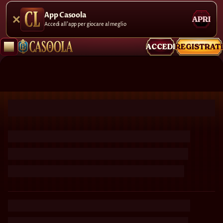
App Casoola
APRI
Accedi all'app per giocare al meglio
ACCEDI
REGISTRATI