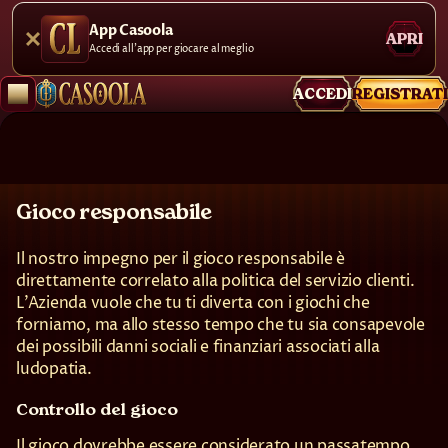
App Casoola
APRI
Accedi all'app per giocare al meglio
ACCEDI
REGISTRATI
Gioco responsabile
Il nostro impegno per il gioco responsabile è
direttamente correlato alla politica del servizio clienti.
L'Azienda vuole che tu ti diverta con i giochi che
forniamo, ma allo stesso tempo che tu sia consapevole
dei possibili danni sociali e finanziari associati alla
ludopatia.
Controllo del gioco
Il gioco dovrebbe essere considerato un passatempo