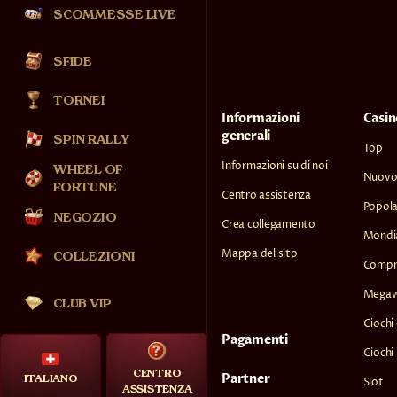
SCOMMESSE LIVE
SFIDE
TORNEI
Informazioni
Casin
generali
SPIN RALLY
Top
Informazioni su di noi
WHEEL OF
Nuov
FORTUNE
Centro assistenza
Popola
NEGOZIO
Crea collegamento
Mondia
Mappa del sito
COLLEZIONI
Compr
Megaw
CLUB VIP
Giochi 
Pagamenti
Giochi
CENTRO
Partner
ITALIANO
Slot
ASSISTENZA