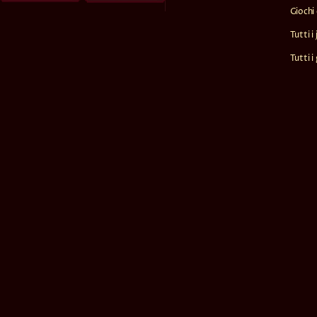
Giochi
Tutti i
Tutti i