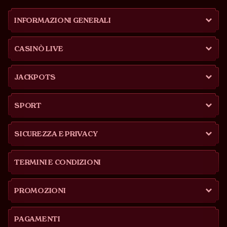
INFORMAZIONI GENERALI
CASINÒ LIVE
JACKPOTS
SPORT
SICUREZZA E PRIVACY
TERMINI E CONDIZIONI
PROMOZIONI
PAGAMENTI