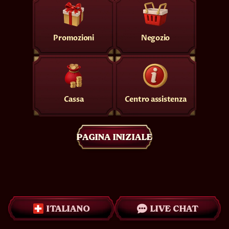
Promozioni
Negozio
Cassa
Centro assistenza
PAGINA INIZIALE
ITALIANO
LIVE CHAT